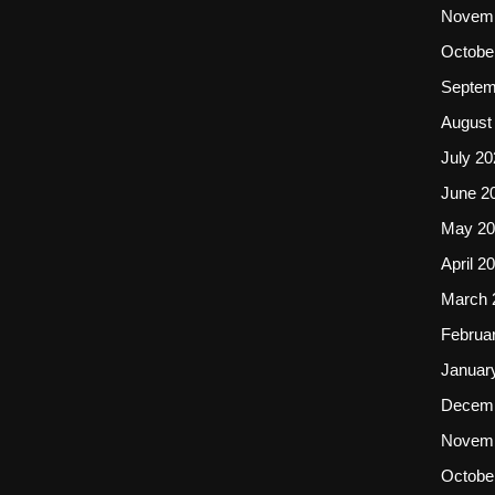
Novemb
Octobe
Septem
August
July 20
June 2
May 20
April 2
March 
Februa
Januar
Decemb
Novemb
Octobe