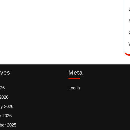
ives
Meta
026
Log in
2026
ry 2026
y 2026
er 2025