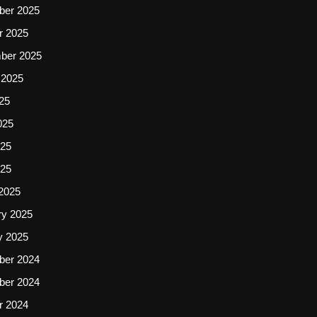
er 2025
r 2025
ber 2025
 2025
25
025
25
025
2025
ry 2025
y 2025
er 2024
er 2024
r 2024