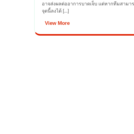
อาจส่งผลต่ออาการบาดเจ็บ แต่หากทีมสามาร
จุดนี้ลงได้ [...]
View More