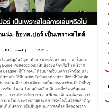
แน่ม ฮ็อทสเปอร์ เป็นเพราะสไตล์
0 Comment
|
12:21 pm
(Ange Postecoglou) เป็นปัจจัยหลักหรือไม่ แม้ว่าส
ier League) ที่มีนักเตะได้รับบาดเจ็บ แต่การฝึกซ้อมและ
ีส่วนทำให้ทีมเผชิญกับปัญหาดังกล่าว ปัจจัยที่มีผลต่อ
ารเล่นเพียงอย่างเดียวอาจเป็นการมองข้ามปัจจัยอื่นๆ
ัดการทีม: โพสเตโคกลูต้องเลือกนักเตะที่พร้อมที่สุดลง
งกาย: การบริหารจัดการความฟิตของนักเตะมีผลต่อการ
 ความพร้อมของร่างกายและสภาพจิตใจเป็นปัจจัยสำคัญ
่นที่เน้นความเข้มข้นสูงและการเคลื่อนที่ตลอดเวลา