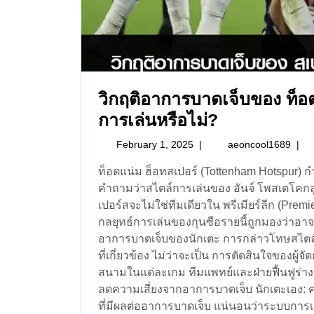
วิกฤติอาการบาดเจ็บของ ท็อต
การเล่นหรือไม่?
February 1, 2025
|
aeoncool1689
|
ท็อตแน่ม ฮ็อทสเปอร์ (Tottenham Hotspur) กำลังเผชิญกับปัญหานักเตะบาดเจ็บหลายราย ทำให้เกิด
คำถามว่าสไตล์การเล่นของ อันจ์ โพสเตโคกลู 
เปอร์สจะไม่ใช่ทีมเดียวใน พรีเมียร์ลีก (Prem
กลยุทธ์การเล่นของกุนซือรายนี้ถูกมองว่าอาจม
อาการบาดเจ็บของนักเตะ การกล่าวโทษสไตล์ก
ที่เกี่ยวข้อง ไม่ว่าจะเป็น การตัดสินใจของผู้จ
สนามในแต่ละเกม ทีมแพทย์และฝ่ายฟื้นฟูร่า
ลดความเสี่ยงจากอาการบาดเจ็บ นักเตะเอง:
ที่มีผลต่ออาการบาดเจ็บ แน่นอนว่าระบบการเล