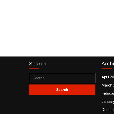
Search
Arch
April 2
March 
Februa
Januar
Decemb