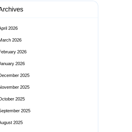
Archives
April 2026
March 2026
February 2026
January 2026
December 2025
November 2025
October 2025
September 2025
August 2025