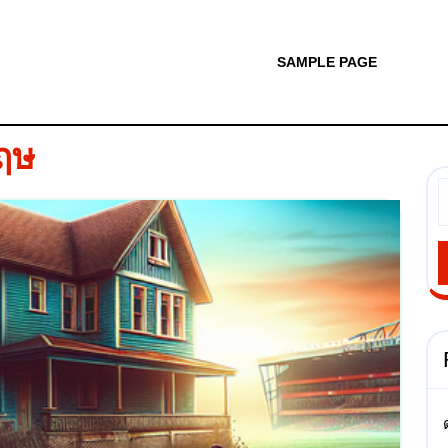
SAMPLE PAGE
กฤษ